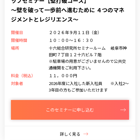
ップセミナー【壁打破コース】
～壁を破って一歩前へ進むために ４つのマネ
ジメントとレジリエンス～
開催日
２０２６年９月１１日（金）
開催時間
１０：００～１６：３０
場所
十六総合研究所セミナールーム 岐阜市神
田町７丁目１２十六ビル７階
※駐車場の用意がございませんので公共交
通機関をご利用下さい。
料金（税込）
１１，０００円
対象者
2026年度に入社した新入社員 ※入社2～
3年目の方もご参加いただけます
このセミナーに申し込む
詳しく見る