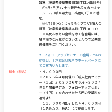
議室（岐阜県岐阜市薮田南5丁目14番53号）
④4月6日(月)：十六銀行大垣支店 セミナ
ールーム（岐阜県大垣市高屋町1丁目26番
地）
⑤4月8日(水)：じゅうろくプラザ5階大会
議室（岐阜県岐阜市橋本町1丁目10－11）
※県民ふれあい会館を除く各会場には、
駐車場のご用意がございませんので公共交
通機関をご利用ください。
2．フォローアップセミナーの会場について
は後日、十六総合研究所のホームページに
てご案内いたします。
料金（税込）
４４，０００円
※２０２６年４月開催の「新入社員セミナ
ー（１回）」と２０２６年６月～２０２７
年３月開催予定の「フォローアップセミナ
ー（４回）」を合わせた計５回の受講料を
通常より
１１，０００円割引した４４，０００円
（１名あたり、税込）にて提供します。