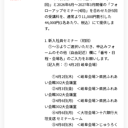
回)」と2026年6月～2027年3月開催の「フォ
ローアップセミナー(4回)」を合わせた計5回
の受講料を、通常より11,000円割引した
44,000円(1名あたり、税込）にて提供しま
す。
1. 新入社員セミナー（初回）
①～⑤よりご選択いただき、申込みフォ
ームのその他（自由記述）欄に「番号・日
程・会場名」のご入力をお願いします。
（記入例： ① 4月2日 岐阜会場）
①4月2日(木) ＜岐阜会場＞県民ふれあ
い会館302大会議室
②4月3日(金) ＜岐阜会場＞県民ふれあ
い会館302大会議室
③4月6日(月) ＜岐阜会場＞県民ふれあ
い会館302大会議室
④4月6日(月) ＜大垣会場＞十六銀行大
垣支店 セミナールーム
⑤4月8日(水) ＜岐阜会場＞じゅうろく