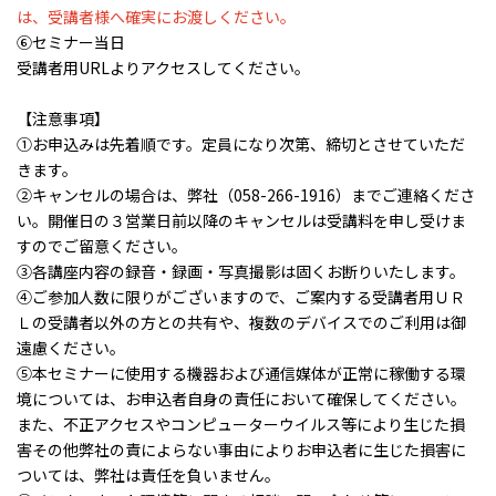
は、受講者様へ確実にお渡しください。
⑥セミナー当日
受講者用URLよりアクセスしてください。
【注意事項】
➀お申込みは先着順です。定員になり次第、締切とさせていただ
きます。
➁キャンセルの場合は、弊社（058-266-1916）までご連絡くださ
い。開催日の３営業日前以降のキャンセルは受講料を申し受けま
すのでご留意ください。
③各講座内容の録音・録画・写真撮影は固くお断りいたします。
④ご参加人数に限りがございますので、ご案内する受講者用ＵＲ
Ｌの受講者以外の方との共有や、複数のデバイスでのご利用は御
遠慮ください。
⑤本セミナーに使用する機器および通信媒体が正常に稼働する環
境については、お申込者自身の責任において確保してください。
また、不正アクセスやコンピューターウイルス等により生じた損
害その他弊社の責によらない事由によりお申込者に生じた損害に
ついては、弊社は責任を負いません。